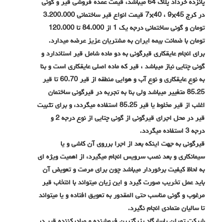
پانزده خرداد پلاک 64 میباشد، قیمت عمده فروشی قیر و گونی
در کرج 45×9 ، 40×7 قیمت انواع قیر ساختمانی 3.200.000
تومان و گونی ساختمانی درجه یک 1 از 84.000 تا 120.000
تومان با ضمانت بیمه ایران به مشتریان عزیز عرضه میدارد.
برای انجام عایقکاری قیرگونی به دو ماده شامل قیر استاندارد و
گونی چتایی نیاز میباشد ، قیر که ماده اصلی عایقکاری است و بنا
به نوع عایقکاری و نوع آب و هوایی منطقه از قیر 60.70 تا قیر
85.25 متغییر میباشد ولی بنا به تجربه در قیرگونی ساختمان
اغلب از قیر مخلوط یا قیر 85.25 استفاده میگردد، و برای تثبیت
قیر در محل اجرای قیرگونی از گونی چتایی از نوع درجه 2 و
درجه 3 استفاده میگردد.
قیرگونی به جهت اینکه بعد از اجرا برروی آن کاشی و یا
سیمانکاری و بعد نصب سرویس انجام میگیرد، از اهمیت ویژه ای
به لحاظ کیفیت برخوردار میباشد چون برای مرمت و تعویض آن
باید عمل تخریب صورت گیرد و این زیان میتواند با انتخاب قیر
مرغوب و گونی مناسب حتی المقدور به تعویق افتاده و یا میتواند
تا سالیان متمادی انجام نگیرد.
شرکت تهران پاسارگاد بزرگترین فروشنده و صادرکننده قیر در