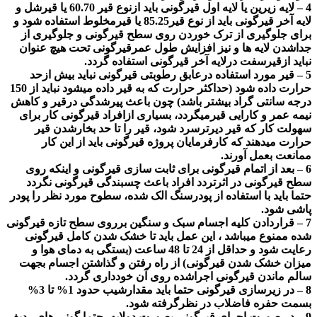
4 –
لایه زیرین یا لایه اول قیرگونی باید ازنوع قیر 60.70 یا قیرشل و
لایه آخر قیرگونی باید از نوع قیر85.25 یا قیرمخلوط استفاده شود و
برای جلوگیری از ترک خوردن روی سطح قیرگونی و جلوگیری از
جداشدن لایه ها و نیز افزایش طول عمرقیرگونی تحت هیچ عنوان
نباید ازقیرسفت درلایه آخر قیرگونی استفاده گردد
.
5 –
قیر مورد استفاده درعابق رطوبتی قیرگونی نباید بیش ازحد
حرارت داده شود (حداکثر حرارت که به قیر داده میشود نباید از 150
درجه سانتی گراد بیشتر باشد) چون باعث پیرشدگی درقیر و کاهش
نیمه عمر و کارایی قیرمیگردد، بسیاری ازافراد قیرگونی کار برای
سهولت کار که قیر دیرترسرد شود، قیر را تا حد بخارشدن قیر
حرارت میدهند که کارفرمایان پروژه قیرگونی باید از این کار
ممانعت بعمل آورند
.
6 –
بعد از اتمام قیرگونی برای ثابت سازی قیرگونی و اینکه روی
سطح قیرگونی در اثرتردد افراد باعث چسبندگی قیرگونی نگردد
حتما باید با استفاده از پودرسنگ الک شده، سطوح مورد نظر را پودر
پاشی شود
.
7 –
قراردادن کلیه اجسام سبک و سنگین برروی سطح تازه قیرگونی
شده ممنوع میباشد ، این عمل باید تا خشک شدن کامل قیرگونی
رعایت شود و حداقل از 24 تا 48 ساعت (بستگی به دمای هوا و
میزان خشک شدن قیرگونی) از راه رفتن و گذاشتن اجسام بجهت
سالم ماندن قیرگونی اجراشده روی آن خودداری گردد
.
8 –
در زیرسازی قیرگونی حتما باید مقدارشیب حدود 1% تا 3%
بسمت حفره فاضلاب در نظرگرفته شود
.
9 –
در صورت اجرای قیرگونی بصورت دولایه، حتما گونی های ردیف