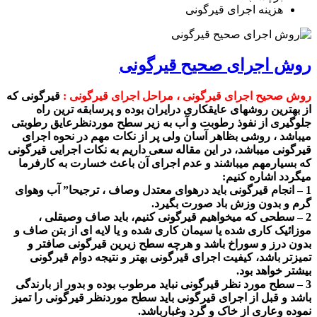
هزینه اجرای قیرگونی
روش اجرای صحیح قیرگونی
روش صحیح اجرای قیرگونی ، مراحل اجرای قیرگونی
:
قیرگونی که
از بهترین روشهای عایقکاری درایران بوده و پرسابقه ترین راه
جلوگیری از نفوذ رطوبت و آب به زیر سطح موردنظرعایق رطوبتی
میباشد ، روشی بظاهر آسان ولی پر از نکات مهم در نحوه اجرای
قیرگونی میباشد، در این مقاله سعی داریم به
نکات اجرایی قیرگونی
که بسیارمهم میباشند و عدم اجرای آن باعث خسارت به کارفرما
میگردد اشاره کنیم:
1 –
انجام قیرگونی باید درهوای معتدل وصاف ، ترجیحا” آب وهوای
گرم و بدون وزش باد صورت بگیرد
.
2 –
سطحی که میخواهیم قیرگونی کنیم، باید صاف وصیقلی ،
موزائیک کاری شده یا سیمان کاری شده و یا لایه ای از بتن صاف و
بدون درز و سوراخ باشد و هرچه سطح زیرین قیرگونی صافتر و
تمیزتر باشد، کیفیت اجرای قیرگونی بهتر و نتیجه دوام قیرگونی
بیشتر خواهد بود
.
3 –
سطح مورد نظر قیرگونی نباید مرطوب بوده و بدور از بارندگی
باشد و قبل از اجرای قیرگونی باید سطح موردنظر قیرگونی را تمیز
نموده وعاری از خاک و گرد وغبارباشد
.