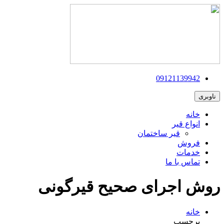
09121139942
ناوبری
خانه
انواع قیر
قیر ساختمان
فروش
خدمات
تماس با ما
روش اجرای صحیح قیرگونی
خانه
برچسب