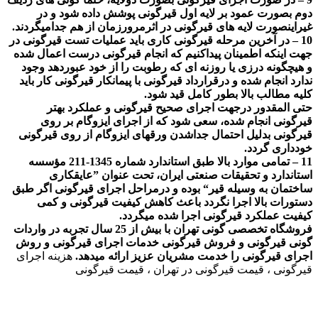
دوم بصورت عمود بر لایه اول قیرگونی پوشش داده شود و در
غیراینصورت لایه های قیرگونی در اثرمرورزمان از هم جدامیگردند
.
10 –
در آخرین مرحله قیرگونی کاری باید عملیات تست قیرگونی در
جهت اینکه اطمینان پیداکنیم که انجام قیرگونی درست اعمال شده
و هیچگونه درزی یا روزنه ای که رطوبت را از خود عبوردهد وجود
ندارد انجام شده و درقرارداد قیرگونی با پیمانکار قیرگونی کار باید
کلیه مطالب بالا بطور کامل قید شود
.
حتی المقدور درجهت اجرای صحیح قیرگونی و عملکرد بهتر
قیرگونی انجام شده، سعی شود که از اجرای ایزوگام بر روی
قیرگونی بدلیل احتمال جداشدن ورقهای ایزوگام از روی قیرگونی
خودداری گردد
.
11 –
تمامی موارد بالا طبق استاندارد شماره 1345-211 مؤسسه
استاندارد و تحقیقات صنعتی ایران، تحت عنوان ”عایقکاری
ساختمان به وسیله قیر“ بوده و درمراحل اجرای قیرگونی اگر طبق
دستورات بالا اجرا نگردد باعث کاهش کیفیت قیرگونی و کمی
کیفیت عملکرد قیرگونی اجرا شده میگردد
.
فروشگاه تخصصی گونی تهران با بیش از 25 سال تجربه در واردات
گونی قیرگونی و فروش قیرگونی خدمات اجرای قیرگونی و روش
اجرای قیرگونی را خدمت مشریان عزیز ارائه میدهد.
هزینه اجرای
قیرگونی ، قیمت قیرگونی در تهران ، قیمت قیرگونی