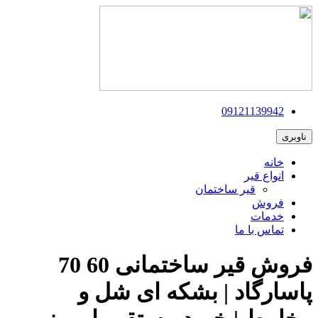
09121139942
ناوبری
خانه
انواع قیر
قیر ساختمان
فروش
خدمات
تماس با ما
فروش قیر ساختمانی 60 70
پاسارگاد | بشکه ای شل و