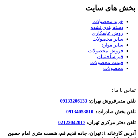
بخش های سایت
خرید محصولات
دسته بندی نشده
روش عایقکاری
سایر محصولات
سایر موارد
فروش محصولات
قیر ساختمان
قیمت محصولات
محصولات
تماس با ما :
تلفن مدیرفروش تهران:
09133206133
تلفن بخش صادرات:
09134053810
تلفن دفتر مرکزی تهران:
02122042017
آدرس کارخانه 1: تهران، جاده قدیم قم، شصت متری امام حسین