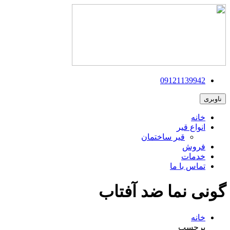
09121139942
ناوبری
خانه
انواع قیر
قیر ساختمان
فروش
خدمات
تماس با ما
گونی نما ضد آفتاب
خانه
برچسب