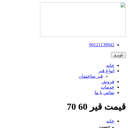
09121139942
ناوبری
خانه
انواع قیر
قیر ساختمان
فروش
خدمات
تماس با ما
قیمت قیر 60 70
خانه
برچسب