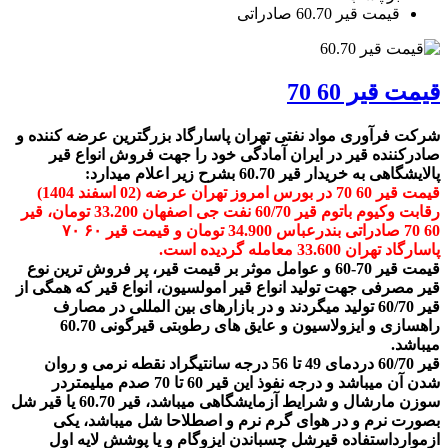
قیمت قیر 60.70 صادراتی
قیمت قیر 60 70
شرکت فرآوری مواد نفتی تهران پاسارگاد بزرگترین عرضه کننده و
صادرکننده قیر در ایران آمادگی خود را جهت فروش انواع قیر
پالایشگاهی به خریدار قیر 60.70 بشرح زیر اعلام میدارد:
قیمت قیر 60 70 در بورس امروز تهران عرضه (02 اسفند 1404)
رقابت وکیوم باتوم قیر 60/70 نفت جی اصفهان 33.200 تومان، قیر
60 70 صادراتی بندرعباس 34.900 تومان و قیمت قیر ۶۰ ۷۰
پاسارگاد تهران 33.600 معامله گردیده است.
قیمت قیر 70-60 و عوامل موثر بر قیمت قیر، پر فروش ترین نوع
قیر مصرفی جهت تولید انواع قیر امولسیون، انواع قیر که همگی از
قیر 60/70 تولید میگردند و در بازارهای بین المللی در مصارف
راهسازی و ایزولاسیون و عایق های رطوبتی قیرگونی 60.70
میباشد.
قیر 60/70 دردمای 49 تا 56 درجه سانتیگراد نقطه نرمی و روان
شدن آن میباشد و درجه نفوذ این قیر 60 تا 70 صدم میلیمتردر
سوزن مارشال و شرایط آزمایشگاهی میباشد، قیر 60.70 یا قیر شل
بصورت نرم و در هوای گرم نرم و اصطلاحا شل میباشد، یکی
ازموارداستفاده قیرشل چسباندن ایزوگام و یا پوشش لایه اول