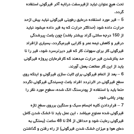
تحت هیچ عنوان نباید ازقیرسفت درلایه آخر قیرگونی استفاده
گردد
.
5 –
قیر مورد استفاده درعابق رطوبتی قیرگونی نباید بیش ازحد
حرارت داده شود (حداکثر حرارت که به قیر داده میشود نباید
از 150 درجه سانتی گراد بیشتر باشد) چون باعث پیرشدگی
درقیر و کاهش نیمه عمر و کارایی قیرمیگردد، بسیاری ازافراد
قیرگونی کار برای سهولت کار که قیر دیرترسرد شود، قیر را تا
حد بخارشدن قیر حرارت میدهند که کارفرمایان پروژه قیرگونی
باید از این کار ممانعت بعمل آورند
.
6 –
بعد از اتمام قیرگونی برای ثابت سازی قیرگونی و اینکه روی
سطح قیرگونی در اثرتردد افراد باعث چسبندگی قیرگونی نگردد
حتما باید با استفاده از پودرسنگ الک شده، سطوح مورد نظر را
پودر پاشی شود
.
7 –
قراردادن کلیه اجسام سبک و سنگین برروی سطح تازه
قیرگونی شده ممنوع میباشد ، این عمل باید تا خشک شدن کامل
قیرگونی رعایت شود و حداقل از 24 تا 48 ساعت (بستگی به
دمای هوا و میزان خشک شدن قیرگونی) از راه رفتن و گذاشتن