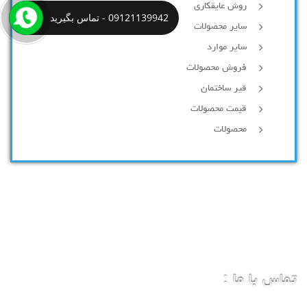
روش عایقکاری
09121139942 - تماس بگیرید
سایر محصولات
سایر موارد
فروش محصولات
قیر ساختمان
قیمت محصولات
محصولات
تماس با ما :