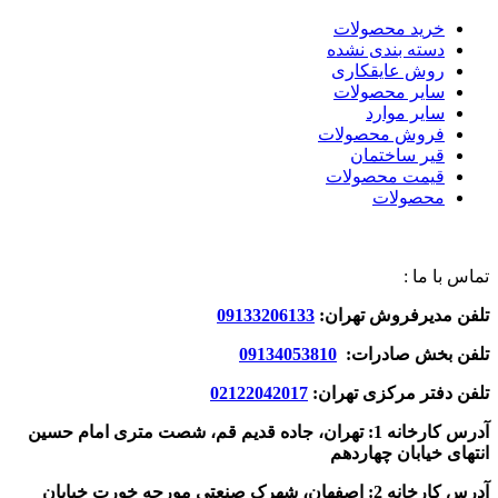
خرید محصولات
دسته بندی نشده
روش عایقکاری
سایر محصولات
سایر موارد
فروش محصولات
قیر ساختمان
قیمت محصولات
محصولات
تماس با ما :
تلفن مدیرفروش تهران:
09133206133
تلفن بخش صادرات:
09134053810
تلفن دفتر مرکزی تهران:
02122042017
آدرس کارخانه 1: تهران، جاده قدیم قم، شصت متری امام حسین
انتهای خیابان چهاردهم
آدرس کارخانه 2: اصفهان، شهرک صنعتی مورچه خورت خیابان