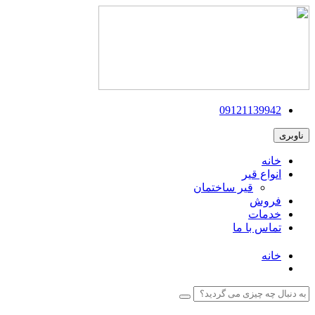
09121139942
ناوبری
خانه
انواع قیر
قیر ساختمان
فروش
خدمات
تماس با ما
خانه