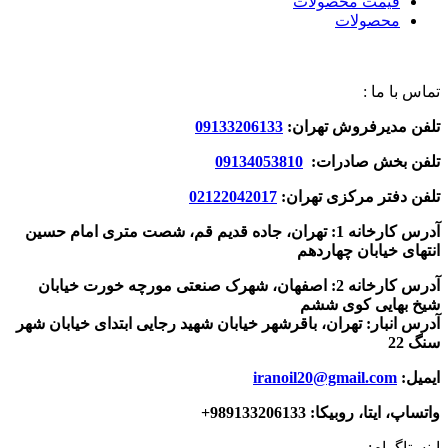
قیمت محصولات
محصولات
تماس با ما :
تلفن مدیرفروش تهران:
09133206133
تلفن بخش صادرات:
09134053810
تلفن دفتر مرکزی تهران:
02122042017
آدرس کارخانه 1: تهران، جاده قدیم قم، شصت متری امام حسین
انتهای خیابان چهاردهم
آدرس کارخانه 2: اصفهان، شهرک صنعتی مورچه خورت خیابان
شیخ بهایی کوی ششم
آدرس انبار: تهران، باقرشهر خیابان شهید رجایی ابتدای خیابان شهر
سنگ 22
ایمیل:
iranoil20@gmail.com
واتساپ، ایتا، روبیکا:
989133206133+
اینستاگرام: