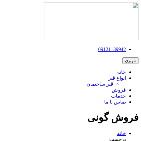
09121139942
ناوبری
خانه
انواع قیر
قیر ساختمان
فروش
خدمات
تماس با ما
فروش گونی
خانه
برچسب