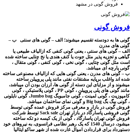
فروش گونی در مشهد
فروش گونی
گونی ها به دودسته تقسیم میشوند؛ الف – گونی های سنتی ب –
گونی های مدرن
الف – گونی های سنتی ، یعنی گونی کنفی که ازالیاف طبیعی یا
گیاهی و تجزیه پذیر مثل جوت یا کنف هندی یا نخ چتایی ساخته شده
است مثل گونی چتایی ، گونی نخی ، گونی کنفی ، گونی متقال ،
گونی پارچه ای میباشد.
ب – گونی های مدرن ، یعنی گونی هایی که ازالیاف مصنوعی ساخته
شده اند واغلب برپایه مشتقات نفتی مانند پلی پروپیلن ساخته
میشوند و از مزایای این دسته از گونی ها، ارزان بودن آن میباشد،
مانند گونی های پلی پروپیلن ، گونی PP ، گونی پلاستیکی ، گونی
کامپوزیت ، گونی لمینت ، گونی جامبوبگ Jumbo bag، گونی نایلونی
، گونی بیگ بگ Big bag و گونی نمای ساختمان میباشد.
فروش گونی در بازار و معرفی مرکز فروش عمده گونی توسط
گونی فروشی پاسارگاد در بازار تهران Sack sale توسط شرکت
فروش گونی تهران پاسارگاد ، گونی از یک کیسه دو تکه ساخته
میشود، درسال 1540 که یک رهبر نظامی فرانسوی، به نیروهای خود
دستورداد برای قراردادن اموال غارت شده از شهر ساکو ایتالیا