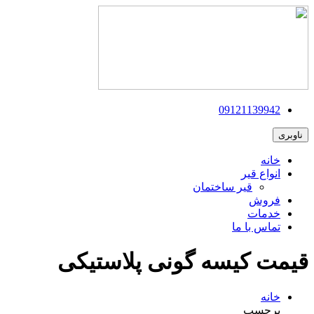
09121139942
ناوبری
خانه
انواع قیر
قیر ساختمان
فروش
خدمات
تماس با ما
قیمت کیسه گونی پلاستیکی
خانه
برچسب