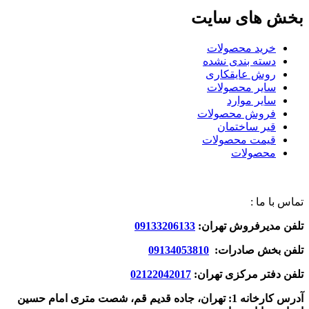
بخش های سایت
خرید محصولات
دسته بندی نشده
روش عایقکاری
سایر محصولات
سایر موارد
فروش محصولات
قیر ساختمان
قیمت محصولات
محصولات
تماس با ما :
تلفن مدیرفروش تهران:
09133206133
تلفن بخش صادرات:
09134053810
تلفن دفتر مرکزی تهران:
02122042017
آدرس کارخانه 1: تهران، جاده قدیم قم، شصت متری امام حسین