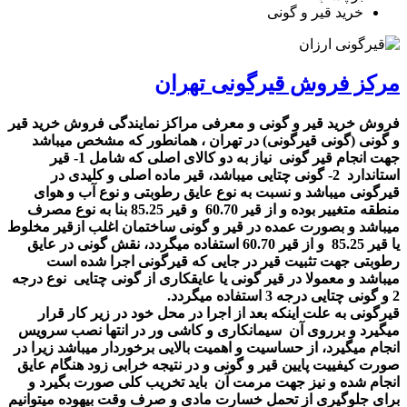
خرید قیر و گونی
مرکز فروش قیرگونی تهران
فروش خرید قیر و گونی و معرفی مراکز نمایندگی فروش خرید قیر
و گونی (گونی قیرگونی) در تهران ، همانطور که مشخص میباشد
جهت انجام قیر گونی نیاز به دو کالای اصلی که شامل 1- قیر
استاندارد 2- گونی چتایی میباشد، قیر ماده اصلی و کلیدی در
قیرگونی میباشد و نسبت به نوع عایق رطوبتی و نوع آب و هوای
منطقه متغییر بوده و از قیر 60.70 و قیر 85.25 بنا به نوع مصرف
میباشد و بصورت عمده در قیر و گونی ساختمان اغلب ازقیر مخلوط
یا قیر 85.25 و از قیر 60.70 استفاده میگردد، نقش گونی در عایق
رطوبتی جهت تثبیت قیر در جایی که قیرگونی اجرا شده است
میباشد و معمولا در قیر گونی یا عایقکاری از گونی چتایی نوع درجه
2 و گونی چتایی درجه 3 استفاده میگردد
.
قیرگونی به علت اینکه بعد از اجرا در محل خود در زیر کار قرار
میگیرد و برروی آن سیمانکاری و کاشی ور در انتها نصب سرویس
انجام میگیرد، از حساسیت و اهمیت بالایی برخوردار میباشد زیرا در
صورت کیفییت پایین قیر و گونی و در نتیجه خرابی زود هنگام عایق
انجام شده و نیز جهت مرمت آن باید تخریب کلی صورت بگیرد و
برای جلوگیری از تحمل خسارت مادی و صرف وقت بیهوده میتوانیم