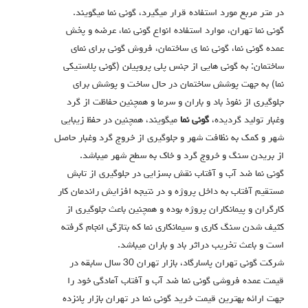
در متر مربع مورد استفاده قرار میگیرد، گونی نما میگویند.
گونی نما تهران، موارد استفاده انواع گونی نما، عرضه و پخش
عمده گونی نما، گونی نما ی ساختمان، فروش گونی برای نمای
ساختمان: به گونی هایی از جنس پلی پروپیلن (گونی پلاستیکی
نما) به جهت پوشش ساختمان در حال ساخت و پوشش برای
جلوگیری از نفوذ باد و باران و سرما و همچنین حفاظت از گرد
وغبار تولید گردیده،
گونی نما
میگویند، همچنین در حفظ زیبایی
شهر و کمک به نظافت شهر و جلوگیری از خروج گرد وغبار حاصل
از بریدن سنگ و خروج گرد و خاک به سطح شهر میباشد.
گونی نما ضد آب و آفتاب نقش بسزایی در جلوگیری از تابش
مستقیم آفتاب به داخل پروژه و در نتیجه افزایش راندمان کار
کارگران و پیمانکاران پروژه بوده و همچنین باعث جلوگیری از
کثیف شدن سنگ کاری و سیمانکاری نما که بتازگی انجام گرفته
است و باعث تخریب دراثر باد و باران میباشد.
شرکت گونی تهران پاسارگاد، بازار تهران 30 سال سابقه در
قیمت عمده فروشی گونی نما ضد آب و آفتاب آمادگی خود را
جهت ارائه بهترین قیمت خرید گونی نما در تهران بازار پانزده