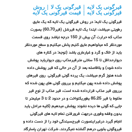
قیرگونی یک لایه | قیرگونی یک لا | روش
قیرگونی یک لایه | قیمت قیرگونی یک لایه
قیرگونی یک لایه:
در روش قیرگونی یک لایه که یک عایق
رطوبتی میباشد، ابتدا یک لایه قیرشل (قیر60.70) بصورت
مذاب که حرارت آن بیش از 150 درجه نباشد روی قسمت
موردنظر که میخواهیم عایق کنیم پخش میکنیم و سطح موردنظر
باید از خاک و گرد و غبارعاری باشد (توجه: در کناره های
دیوارحداقل تا 15 سانتی مترقیرمذاب روی دیوارباید پوشش
داده شود) و بلافاصله بعد از آن در حالی که قیر پوشش داده
شده هنوز گرم میباشد، یک پرده گونی قیرگونی روی قیرهای
پوشش داده شده پهن میکنیم و برروی گونی های پهن شده که
برروی قیر مذاب قرارداده شده است، قیر مذاب از نوع قیر
مخلوط یا قیر 85.25 بطوریکنواخت و در حدود 2 تا 3 میلیمتر تا
جایی که گونی ها دیده نشوند پوشش میدهیم (کلیه مراحل باید
بدون وقفه وفوری درجهت فرورفتن تمام لایه های قیرگونی
انجام گیرد درغیراینصورت قیرچسبندگی خود را از دست داده و
قیروگونی بخوبی درهم آغشته نمیگردند.
شرکت تهران پاسارگاد