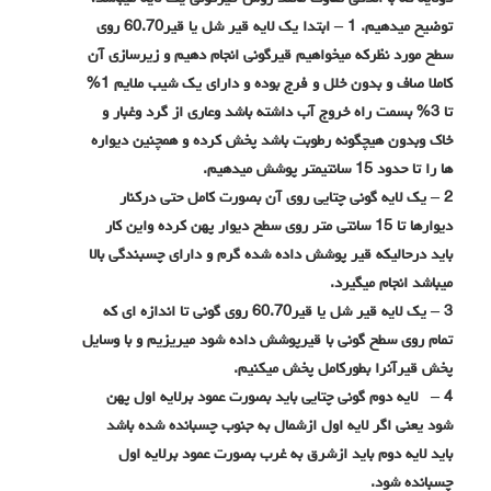
توضیح میدهیم. 1 – ابتدا یک لایه قیر شل یا قیر60.70 روی
سطح مورد نظرکه میخواهیم قیرگونی انجام دهیم و زیرسازی آن
کاملا صاف و بدون خلل و فرج بوده و دارای یک شیب ملایم 1%
تا 3% بسمت راه خروج آب داشته باشد وعاری از گرد وغبار و
خاک وبدون هیچگونه رطوبت باشد پخش کرده و همچنین دیواره
ها را تا حدود 15 سانتیمتر پوشش میدهیم.
2 – یک لایه گونی چتایی روی آن بصورت کامل حتی درکنار
دیوارها تا 15 سانتی متر روی سطح دیوار پهن کرده واین کار
باید درحالیکه قیر پوشش داده شده گرم و دارای چسبندگی بالا
میباشد انجام میگیرد.
3 – یک لایه قیر شل یا قیر60.70 روی گونی تا اندازه ای که
تمام روی سطح گونی با قیرپوشش داده شود میریزیم و با وسایل
پخش قیرآنرا بطورکامل پخش میکنیم.
4 – لایه دوم گونی چتایی باید بصورت عمود برلایه اول پهن
شود یعنی اگر لایه اول ازشمال به جنوب چسبانده شده باشد
باید لایه دوم باید ازشرق به غرب بصورت عمود برلایه اول
چسبانده شود.