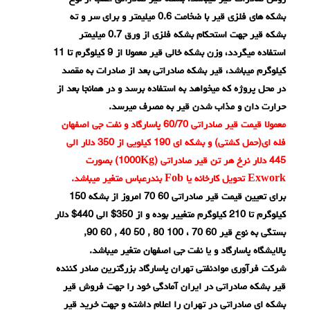
بشکه های فلزی قیر با ضخامت 0.6 میلیمتر و برای سر و ته
بشکه قیر جهت استحکام بشکه فلزی از ورق 0.7 میلیمتر
استفاده میگردد، وزن بشکه خالی قیر معمولا از 9 کیلوگرم تا 11
کیلوگرم میباشد، قیر بشکه صادراتی بعد از صادرات به مقصد
در محل پروژه که میخواهد به استفاده برسد و در همانجا بعد از
حرارت دان و مذاب شدن قیر به مصرف میرسد.
معمولا قیمت قیر صادراتی 60/70 پاسارگاد و نفت جی اصفهان
فله ای(حمل کشتی) و بشکه ای 190 کیلویی از 350 دلار الی
445 دلار نرخ هر تن قیر صادراتی (1000Kg) بصورت
Exwork تحویل کارخانه
یا Fob بندرعباس متغیر میباشد.
برای تعیین قیمت قیر صادراتی 60 70 امروز از بشکه 150
کیلوگرم تا 210 کیلوگرم متغییر بوده و از 350$ الی 440$ دلار
بستگی به نوع قیر 60 70 ، 100 80 , 50 40 , 60 90,
پالایشگاه پاسارگاد و یا نفت جی اصفهان متغیر میباشد.
شرکت فرآوری موادنفتی تهران پاسارگاد بزرگترین صادر کننده
قیر بشکه صادراتی در ایران آمادگی خود را جهت فروش قیر
بشکه ای صادراتی در تهران را اعلام داشته و جهت خرید قیر