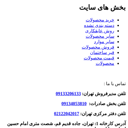
بخش های سایت
خرید محصولات
دسته بندی نشده
روش عایقکاری
سایر محصولات
سایر موارد
فروش محصولات
قیر ساختمان
قیمت محصولات
محصولات
تماس با ما :
تلفن مدیرفروش تهران:
09133206133
تلفن بخش صادرات:
09134053810
تلفن دفتر مرکزی تهران:
02122042017
آدرس کارخانه 1: تهران، جاده قدیم قم، شصت متری امام حسین