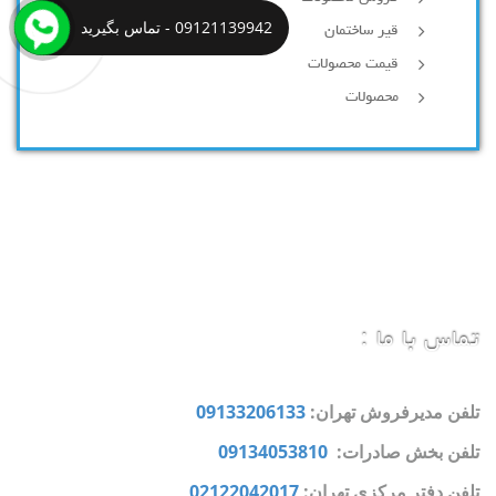
09121139942 - تماس بگیرید
قیر ساختمان
قیمت محصولات
محصولات
تماس با ما :
تلفن مدیرفروش تهران:
09133206133
تلفن بخش صادرات:
09134053810
تلفن دفتر مرکزی تهران:
02122042017