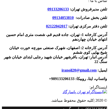
تماس با ما :
تلفن مدیرفروش تهران:
09133206133
تلفن بخش صادرات:
09134053810
تلفن دفتر مرکزی تهران:
02122042017
آدرس کارخانه 1: تهران، جاده قدیم قم، شصت متری امام حسین
انتهای خیابان چهاردهم
آدرس کارخانه 2: اصفهان، شهرک صنعتی مورچه خورت خیابان
شیخ بهایی کوی ششم
آدرس انبار: تهران، باقرشهر خیابان شهید رجایی ابتدای خیابان شهر
سنگ 22
ایمیل:
iranoil20@gmail.com
واتساپ، ایتا، روبیکا:
989133206133+
اینستاگرام:
© 2020 |کلیه حقوق محفوظ میباشد.
09121139942 - تماس بگیرید