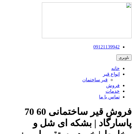
09121139942
ناوبری
خانه
انواع قیر
قیر ساختمان
فروش
خدمات
تماس با ما
فروش قیر ساختمانی 60 70
پاسارگاد | بشکه ای شل و