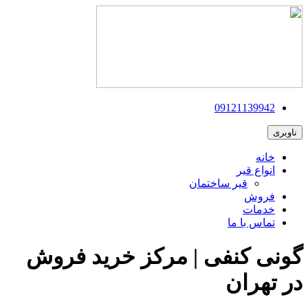
09121139942
ناوبری
خانه
انواع قیر
قیر ساختمان
فروش
خدمات
تماس با ما
گونی کنفی | مرکز خرید فروش
در تهران