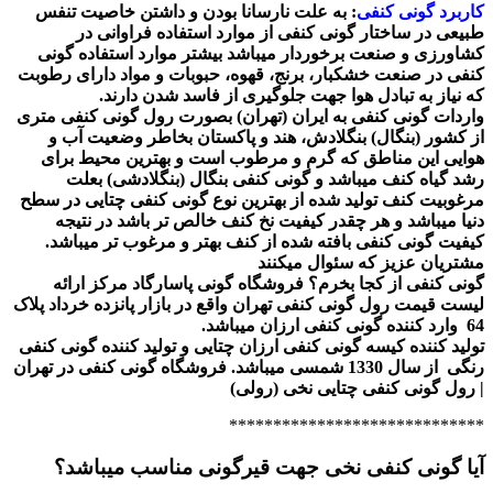
کاربرد گونی کنفی
: به علت نارسانا بودن و داشتن خاصیت تنفس
طبیعی در ساختار گونی کنفی از موارد استفاده فراوانی در
کشاورزی و صنعت برخوردار میباشد بیشتر موارد استفاده گونی
کنفی در صنعت خشکبار، برنج، قهوه، حبوبات و مواد دارای رطوبت
که نیاز به تبادل هوا جهت جلوگیری از فاسد شدن دارند.
واردات گونی کنفی به ایران (تهران) بصورت رول گونی کنفی متری
از کشور (بنگال) بنگلادش، هند و پاکستان بخاطر وضعیت آب و
هوایی این مناطق که گرم و مرطوب است و بهترین محیط برای
رشد گیاه کنف میباشد و گونی کنفی بنگال (بنگلادشی) بعلت
مرغوبیت کنف تولید شده از بهترین نوع گونی کنفی چتایی در سطح
دنیا میباشد و هر چقدر کیفیت نخ کنف خالص تر باشد در نتیجه
کیفیت گونی کنفی بافته شده از کنف بهتر و مرغوب تر میباشد.
مشتریان عزیز که سئوال میکنند
گونی کنفی از کجا بخرم؟ فروشگاه گونی پاسارگاد مرکز ارائه
لیست قیمت رول گونی کنفی تهران واقع در بازار پانزده خرداد پلاک
64 وارد کننده گونی کنفی ارزان میباشد.
تولید کننده کیسه گونی کنفی ارزان چتایی و تولید کننده گونی کنفی
رنگی از سال 1330 شمسی میباشد.
فروشگاه گونی کنفی در تهران
| رول گونی کنفی چتایی نخی (رولی)
*****************************
آیا گونی کنفی نخی جهت قیرگونی مناسب میباشد؟