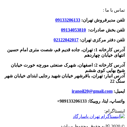
تماس با ما :
تلفن مدیرفروش تهران:
09133206133
تلفن بخش صادرات:
09134053810
تلفن دفتر مرکزی تهران:
02122042017
آدرس کارخانه 1: تهران، جاده قدیم قم، شصت متری امام حسین
انتهای خیابان چهاردهم
آدرس کارخانه 2: اصفهان، شهرک صنعتی مورچه خورت خیابان
شیخ بهایی کوی ششم
آدرس انبار: تهران، باقرشهر خیابان شهید رجایی ابتدای خیابان شهر
سنگ 22
ایمیل:
iranoil20@gmail.com
واتساپ، ایتا، روبیکا:
989133206133+
اینستاگرام:
© 2020 |کلیه حقوق محفوظ میباشد.