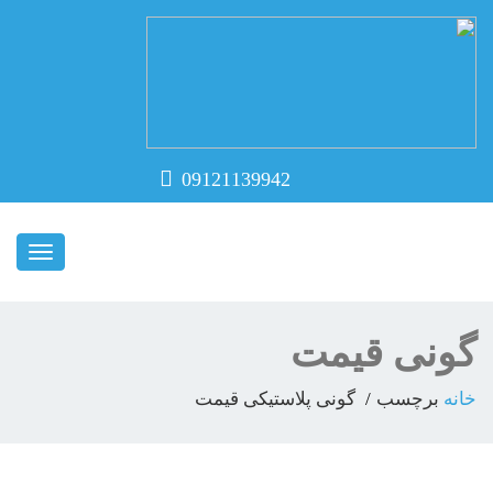
09121139942
ناوبری
گونی قیمت
خانه
برچسب
گونی پلاستیکی قیمت