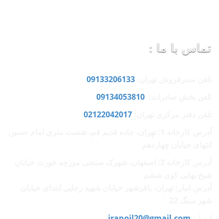
تماس با ما :
تلفن مدیرفروش تهران:
09133206133
تلفن بخش صادرات:
09134053810
تلفن دفتر مرکزی تهران:
02122042017
آدرس کارخانه 1: تهران، جاده قدیم قم، شصت متری امام حسین
انتهای خیابان چهاردهم
آدرس کارخانه 2: اصفهان، شهرک صنعتی مورچه خورت خیابان
شیخ بهایی کوی ششم
آدرس انبار: تهران، باقرشهر خیابان شهید رجایی ابتدای خیابان
شهر سنگ 22
ایمیل:
iranoil20@gmail.com