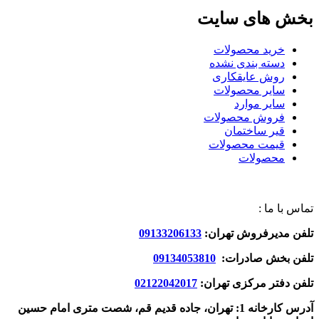
بخش های سایت
خرید محصولات
دسته بندی نشده
روش عایقکاری
سایر محصولات
سایر موارد
فروش محصولات
قیر ساختمان
قیمت محصولات
محصولات
تماس با ما :
تلفن مدیرفروش تهران:
09133206133
تلفن بخش صادرات:
09134053810
تلفن دفتر مرکزی تهران:
02122042017
آدرس کارخانه 1: تهران، جاده قدیم قم، شصت متری امام حسین