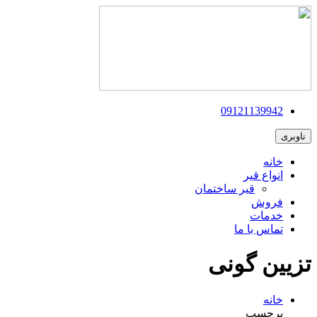
09121139942
ناوبری
خانه
انواع قیر
قیر ساختمان
فروش
خدمات
تماس با ما
تزیین گونی
خانه
برچسب