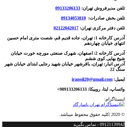
تلفن مدیرفروش تهران:
09133206133
تلفن بخش صادرات:
09134053810
تلفن دفتر مرکزی تهران:
02122042017
آدرس کارخانه 1: تهران، جاده قدیم قم، شصت متری امام حسین
انتهای خیابان چهاردهم
آدرس کارخانه 2: اصفهان، شهرک صنعتی مورچه خورت خیابان
شیخ بهایی کوی ششم
آدرس انبار: تهران، باقرشهر خیابان شهید رجایی ابتدای خیابان شهر
سنگ 22
ایمیل:
iranoil20@gmail.com
واتساپ، ایتا، روبیکا:
989133206133+
اینستاگرام:
© 2020 |کلیه حقوق محفوظ میباشد.
09121139942 - تماس بگیرید