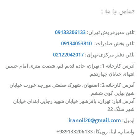
تماس با ما :
تلفن مدیرفروش تهران:
09133206133
تلفن بخش صادرات:
09134053810
تلفن دفتر مرکزی تهران:
02122042017
آدرس کارخانه 1: تهران، جاده قدیم قم، شصت متری امام حسین
انتهای خیابان چهاردهم
آدرس کارخانه 2: اصفهان، شهرک صنعتی مورچه خورت خیابان
شیخ بهایی کوی ششم
آدرس انبار: تهران، باقرشهر خیابان شهید رجایی ابتدای خیابان
شهر سنگ 22
ایمیل:
iranoil20@gmail.com
واتساپ، ایتا، روبیکا:
989133206133+