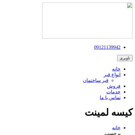
09121139942
ناوبری
خانه
انواع قیر
قیر ساختمان
فروش
خدمات
تماس با ما
کیسه لمینت
خانه
برچسب