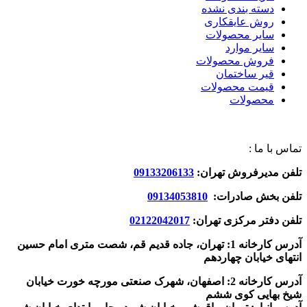
دسته بندی نشده
روش عایقکاری
سایر محصولات
سایر موارد
فروش محصولات
قیر ساختمان
قیمت محصولات
محصولات
تماس با ما :
تلفن مدیرفروش تهران:
09133206133
تلفن بخش صادرات:
09134053810
تلفن دفتر مرکزی تهران:
02122042017
آدرس کارخانه 1: تهران، جاده قدیم قم، شصت متری امام حسین
انتهای خیابان چهاردهم
آدرس کارخانه 2: اصفهان، شهرک صنعتی مورچه خورت خیابان
شیخ بهایی کوی ششم