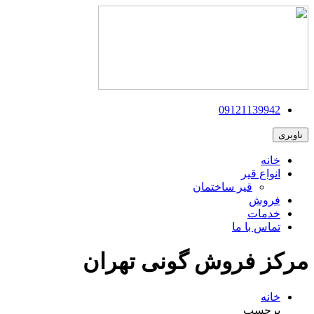
09121139942
ناوبری
خانه
انواع قیر
قیر ساختمان
فروش
خدمات
تماس با ما
مرکز فروش گونی تهران
خانه
برچسب