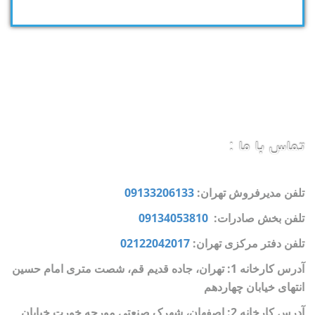
تماس با ما :
تلفن مدیرفروش تهران:
09133206133
تلفن بخش صادرات:
09134053810
تلفن دفتر مرکزی تهران:
02122042017
آدرس کارخانه 1: تهران، جاده قدیم قم، شصت متری امام حسین
انتهای خیابان چهاردهم
آدرس کارخانه 2: اصفهان، شهرک صنعتی مورچه خورت خیابان