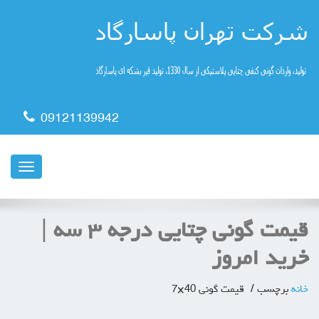
09121139942
ناوبری
قیمت گونی چتایی درجه ۳ سه |
خرید امروز
خانه
برچسب
قیمت گونی 40×7