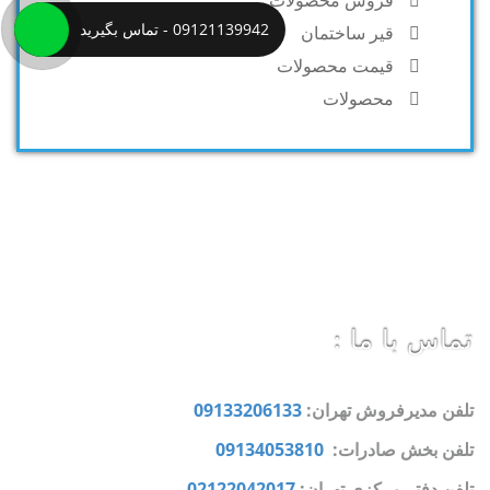
فروش محصولات
09121139942 - تماس بگیرید
قیر ساختمان
قیمت محصولات
محصولات
تماس با ما :
تلفن مدیرفروش تهران:
09133206133
تلفن بخش صادرات:
09134053810
تلفن دفتر مرکزی تهران:
02122042017