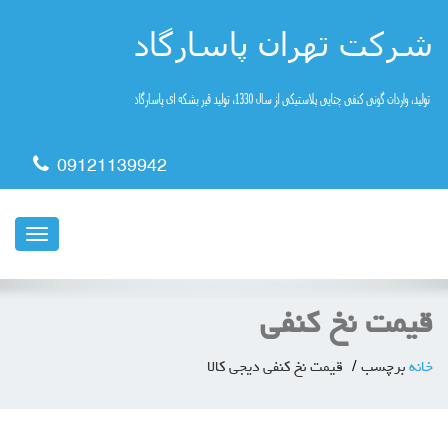
09121139942
ناوبری
قیمت نخ کنفی
خانه
برچسب
قیمت نخ کنفی دیجی کالا