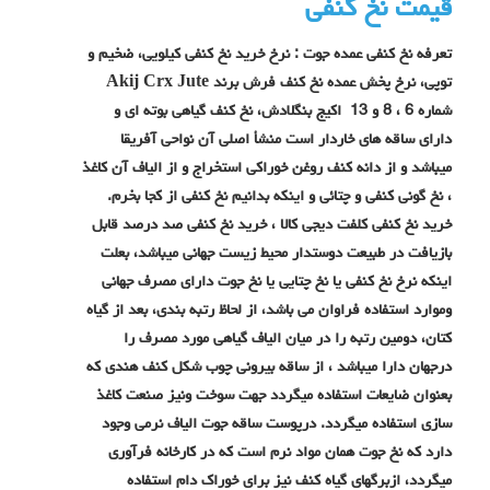
قیمت نخ کنفی
تعرفه نخ کنفی عمده جوت : نرخ خرید نخ کنفی کیلویی، ضخیم و
توپی، نرخ پخش عمده نخ کنف فرش برند Akij Crx Jute
شماره 6 ، 8 و 13 اکیج بنگلادش، نخ کنف گیاهی بوته ای و
دارای ساقه های خاردار است منشأ اصلی آن نواحی آفریقا
میباشد و از دانه کنف روغن خوراکی استخراج و از الیاف آن کاغذ
، نخ گونی کنفی و چتائی و اینکه بدانیم نخ کنفی از کجا بخرم.
خرید نخ کنفی کلفت دیجی کالا ، خرید نخ کنفی صد درصد قابل
بازیافت در طبیعت دوستدار محیط زیست جهانی میباشد، بعلت
اینکه نرخ نخ کنفی یا نخ چتایی یا نخ جوت دارای مصرف جهانی
وموارد استفاده فراوان می باشد، از لحاظ رتبه بندی، بعد از گیاه
کتان، دومین رتبه را در میان الیاف گیاهی مورد مصرف را
درجهان دارا میباشد ، از ساقه بیرونی چوب شکل کنف هندی که
بعنوان ضایعات استفاده میگردد جهت سوخت ونیز صنعت کاغذ
سازی استفاده میگردد. درپوست ساقه جوت الیاف نرمی وجود
دارد که نخ جوت همان مواد نرم است که در کارخانه فرآوری
میگردد، ازبرگهای گیاه کنف نیز برای خوراک دام استفاده