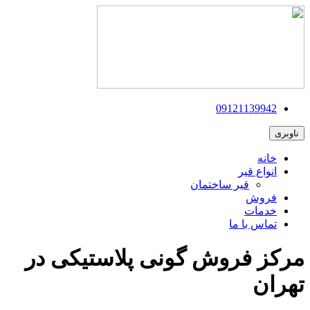
09121139942
ناوبری
خانه
انواع قیر
قیر ساختمان
فروش
خدمات
تماس با ما
مرکز فروش گونی پلاستیکی در
تهران