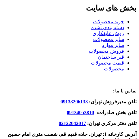
بخش های سایت
خرید محصولات
دسته بندی نشده
روش عایقکاری
سایر محصولات
سایر موارد
فروش محصولات
قیر ساختمان
قیمت محصولات
محصولات
تماس با ما :
تلفن مدیرفروش تهران:
09133206133
تلفن بخش صادرات:
09134053810
تلفن دفتر مرکزی تهران:
02122042017
آدرس کارخانه 1: تهران، جاده قدیم قم، شصت متری امام حسین