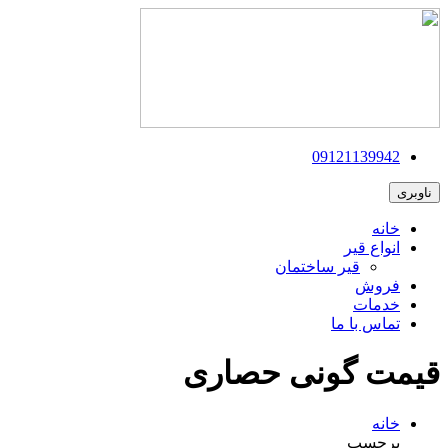
09121139942
ناوبری
خانه
انواع قیر
قیر ساختمان
فروش
خدمات
تماس با ما
قیمت گونی حصاری
خانه
برچسب