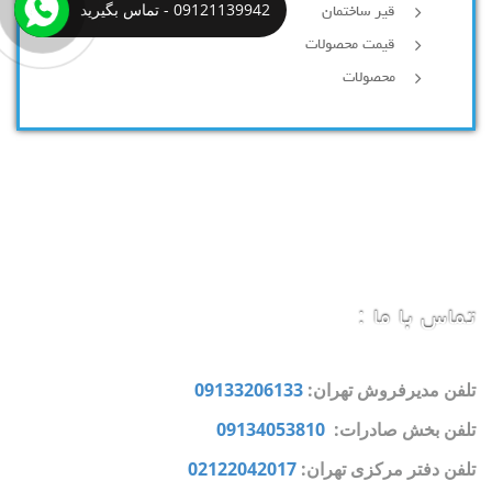
09121139942 - تماس بگیرید
قیر ساختمان
قیمت محصولات
محصولات
تماس با ما :
تلفن مدیرفروش تهران:
09133206133
تلفن بخش صادرات:
09134053810
تلفن دفتر مرکزی تهران:
02122042017