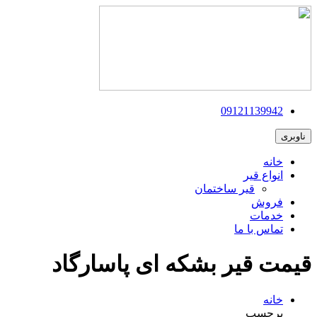
09121139942
ناوبری
خانه
انواع قیر
قیر ساختمان
فروش
خدمات
تماس با ما
قیمت قیر بشکه ای پاسارگاد
خانه
برچسب