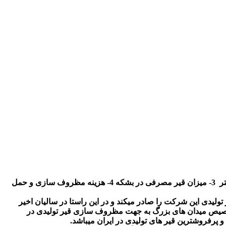
تعرفه قیر بشکه ای پاسارگاد 60/70 ، 85/25 و 90/15 شامل: 1- قیمت قیر بشکه در بورس 2- قیمت بشکه 220 لیتری قیر با ضخامت 0/6 میلیمتر 3- میزان قیر مصرفی در بشکه 4- هزینه مظروف سازی و حمل
تولیدی این شرکت را صادر میکند و در این راستا در سالیان اخیر
ه تخصیص میدان های بزرگ به جهت مظروف سازی قیر تولیدی در
پرفروشترین قیر های تولیدی در ایران میباشد.