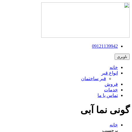
09121139942
ناوبری
خانه
انواع قیر
قیر ساختمان
فروش
خدمات
تماس با ما
گونی نما آبی
خانه
برچسب