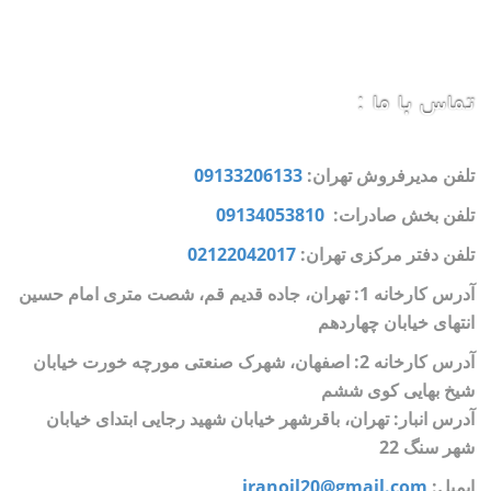
تماس با ما :
تلفن مدیرفروش تهران:
09133206133
تلفن بخش صادرات:
09134053810
تلفن دفتر مرکزی تهران:
02122042017
آدرس کارخانه 1: تهران، جاده قدیم قم، شصت متری امام حسین
انتهای خیابان چهاردهم
آدرس کارخانه 2: اصفهان، شهرک صنعتی مورچه خورت خیابان
شیخ بهایی کوی ششم
آدرس انبار: تهران، باقرشهر خیابان شهید رجایی ابتدای خیابان
شهر سنگ 22
ایمیل:
iranoil20@gmail.com