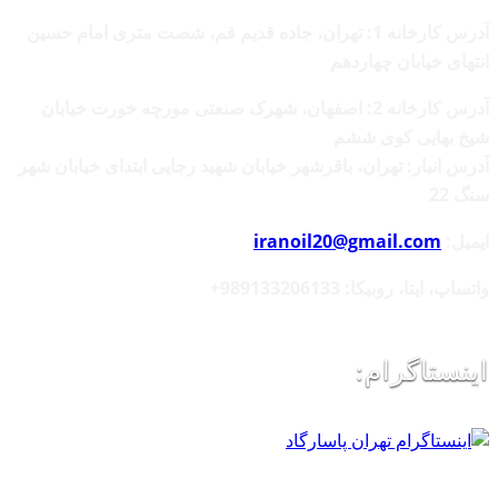
آدرس کارخانه 1: تهران، جاده قدیم قم، شصت متری امام حسین
انتهای خیابان چهاردهم
آدرس کارخانه 2: اصفهان، شهرک صنعتی مورچه خورت خیابان
شیخ بهایی کوی ششم
آدرس انبار: تهران، باقرشهر خیابان شهید رجایی ابتدای خیابان شهر
سنگ 22
ایمیل:
iranoil20@gmail.com
واتساپ، ایتا، روبیکا:
989133206133+
اینستاگرام: