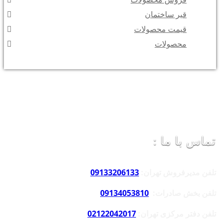
قیر ساختمان
قیمت محصولات
محصولات
تماس با ما :
تلفن مدیرفروش تهران:
09133206133
تلفن بخش صادرات:
09134053810
تلفن دفتر مرکزی تهران:
02122042017