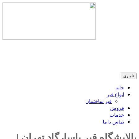
09121139942
ناوبری
خانه
انواع قیر
قیر ساختمان
فروش
خدمات
تماس با ما
پالایشگاه قیر پاسارگاد تهران |