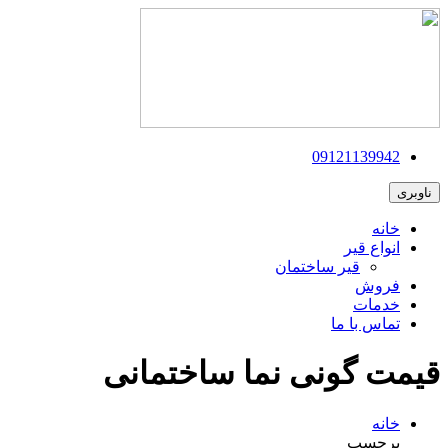
09121139942
ناوبری
خانه
انواع قیر
قیر ساختمان
فروش
خدمات
تماس با ما
قیمت گونی نما ساختمانی
خانه
برچسب