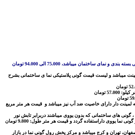
قیمت انواع گونی نما ساختمانی عرض 2.200 تا 4.00 متر، وزن 70 تا 180 گرم مترمربع UV دار، رنگ سفید، سبز، آبی و قرمز و برای تولید گونی بسته بندی و نمای ساختمان میباشد، 75.000 الی 94.000 تومان
ه (رنگ آبی) : عرض 4.00، 3.00، 2.200 متر (وزن تمامی آنها 70 گرم بر مترمربع) بدون یو وی UV و بدون لمینت میباشد و لیست قیمت گونی پلاستیکی نما ی ساختمانی بشرح
و بخاطر داشتن خاصیت UV ضد آفتاب بوده و نیز براثرداشتن لایه لمینت دار دارای خاصیت ضد آب نیز میباشد و قیمت هر متر مربع
 گونی های ساختمانی که بدون یووی میباشند دربرابر تابش نور
خورشید بادوام نیستند و جهت پروژه های کوتاه مدت استفاده میگردد و برای پروژه هایی که قصد استفاده طولانی مدت را داریم بهتر است از گونی نما یووی داراستفاده گردد و قیمت هر متر طول: 9.800 تومان
اسارگاد با بیش از 30 سال سابقه کارخانه گونی نما در شهر اصفهان، تهران و کرج میباشد و مرکز پخش رول گونی نما در بازار