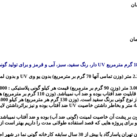
رول گونی نمای ساختمان ساد
(وزن 130 گرم هر مترمربع) هر کیلو 59.000 تومان
رول گونی ساختمانی سفید یووی UV لمینت : عرض 2.00 متر، 4.00 متر 
ون بر پشت آن خاصیت لمینت (گونی ضد آب) بوده و ضد آفتاب نمیباشد ،
کارخانه تولید گونی نما ساختمانی، گونی پلاستیکی رولی نمای ساختمان تهران پ