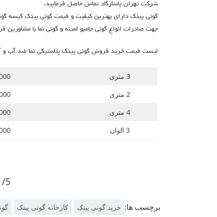
شرکت تهران پاسارگاد تماس حاصل فرمایید.
گونی پینک دارای بهترین کیفیت و قیمت گونی پینک کیسه گونی 
جهت صادرات انواع گونی جامبو لمینه و گونی نما با مشاورین ف
لیست قیمت خرید فروش گونی پینک پلاستیکی نما ضد آب و آف
3 متری
67.000 الی 0
2 متری
69.000 الی 0
4 متری
70.000 الی 0
3 الوان
71.000 الی 0
4.1/5 - (2
برچسب ها:
خرید گونی پینک
کارخانه گونی پينک
گون