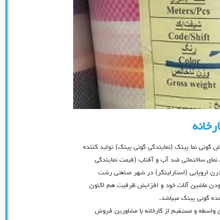
رخانه
 گونی نما پينک (نمایندگی گونی پینک) توليد کننده
 نمای ساختمانی ضد آب و آفتاب (قیمت نمایندگی
13 و نصب ماشين آلات مدرن اروپایی (استارلينگر) در شهر صنعتی رشت
مودن ماشين آلات خود و افزايش ظرفيت هم اکنون
ده گونی پینک ميباشد.
سطه و مستقیم از کارخانه با مشاورین فروش