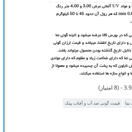
قیمت گونی نما ضد آب و آفتاب پینک در تهران از مواد نو PP و مواد UV آلمانی عرض 3.00 و 4.00 متر رنگ
سفید طوسی راه راه به وزن 170 گرم بر متر مربع و ضخامت 0.6 mm که هر رول آن حدود 45 تا 50 کیلوگرم
 که در بورس کالا عرضه میشود و البته گونی نما
 PP دارای طول عمر مشخص و دارای تاریخ انقضاء میباشد و قیمت ارزان گونی
دلایل تاریخ گذشته بودن محصول میتواند باشد.
نما که دارای ضخامت زیاد و مقاوم که دارای موادی
 از پوشش نایلون که به پشت آن چسبیده میشود و معمولا از
و انواع سازه ها استفاده میکنند.
 (8 امتیاز)
نما
قیمت گونی ضد آب و آفتاب پینک