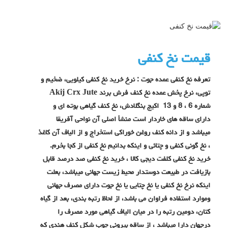
قیمت نخ کنفی
تعرفه نخ کنفی عمده جوت : نرخ خرید نخ کنفی کیلویی، ضخیم و
توپی، نرخ پخش عمده نخ کنف فرش برند Akij Crx Jute
شماره 6 ، 8 و 13 اکیج بنگلادش، نخ کنف گیاهی بوته ای و
دارای ساقه های خاردار است منشأ اصلی آن نواحی آفریقا
میباشد و از دانه کنف روغن خوراکی استخراج و از الیاف آن کاغذ
، نخ گونی کنفی و چتائی و اینکه بدانیم نخ کنفی از کجا بخرم.
خرید نخ کنفی کلفت دیجی کالا ، خرید نخ کنفی صد درصد قابل
بازیافت در طبیعت دوستدار محیط زیست جهانی میباشد، بعلت
اینکه نرخ نخ کنفی یا نخ چتایی یا نخ جوت دارای مصرف جهانی
وموارد استفاده فراوان می باشد، از لحاظ رتبه بندی، بعد از گیاه
کتان، دومین رتبه را در میان الیاف گیاهی مورد مصرف را
درجهان دارا میباشد ، از ساقه بیرونی چوب شکل کنف هندی که