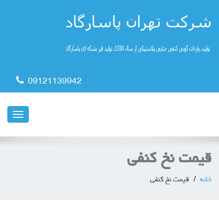
09121139942
ناوبری
قیمت نخ کنفی
خانه
قیمت نخ کنفی