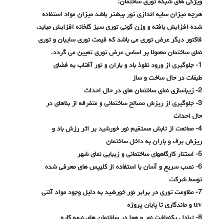
ویژگی های شبکه توری ساختمان:
هرچه میزان سایه اندازی تور بیشتر باشد میزان مواد استفاده
شده افزایش یافته و وزن گونی توری سبز گلخانه افزایش میابد.
فاکتور دیگر عرض توری می باشد که قیمت توری سایبان و توری
نمای ساختمان معمولا بر اساس عرض توری تعیین می گردد.
1- جلوگیری از ورود نفوذ باد و باران و نور آفتاب به فضای
طبقات در حال ساخت و ساز
2- زیباسازی نمای ساختمان های در حال احداث
3- جلوگیری از ریزش مصالح ساختمانی و متفرقه از بناهای در
حال احداث
4- ممانعت از تابش مستقیم نور خورشید بر اثر رزش باد و
ریزش برف و باران به داخل ساختمان
5- استتار کارگاههای ساختمانی و زیبایی نمای شهر
6- نصب سریع و آسان با استفاده از کلیپس های معرفی شده
توسط شرکت
7- مقاومت توری در برابر نور خورشید به دلیل وجود مواد آنتی
uv و ماندگاری تا پایان پروژه
8- تبادل یکنواخت نور و هوا در ساختمان های نیمه کاره