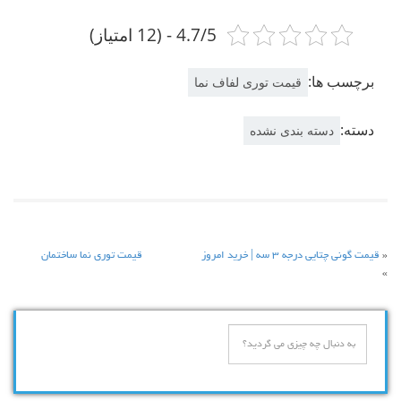
4.7/5 - (12 امتیاز)
برچسب ها:
قیمت توری لفاف نما
دسته:
دسته بندی نشده
«
قیمت گونی چتایی درجه ۳ سه | خرید امروز
قیمت توری نما ساختمان
»